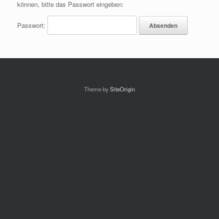
können, bitte das Passwort eingeben:
Passwort:
Theme by
SiteOrigin